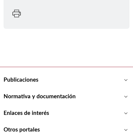
keyboard_arrow_down
Publicaciones
keyboard_arrow_down
Normativa y documentación
keyboard_arrow_down
Enlaces de interés
keyboard_arrow_down
Otros portales