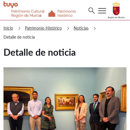
menu
Buscar
search
Patrimonio Histórico Detalle de notic
chevron_right
chevron_right
chevron_right
Inicio
Patrimonio Histórico
Noticias
Detalle de noticia
Detalle de noticia