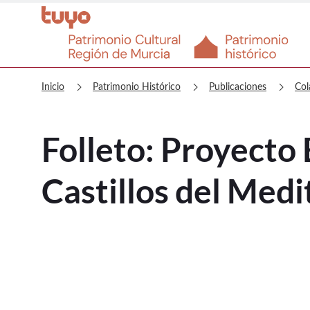
Patrimonio Histórico Folleto: Pro
chevron_right
chevron_right
chevron_right
Inicio
Patrimonio Histórico
Publicaciones
Col
Folleto: Proyecto 
Castillos del Med