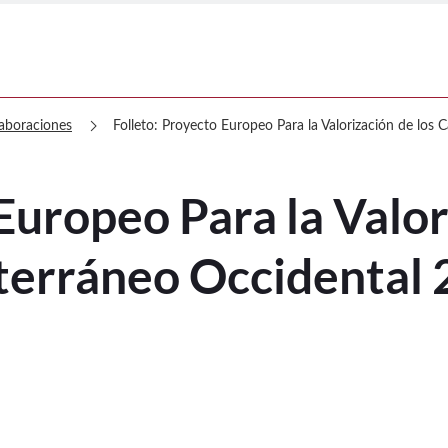
yecto Europeo Para la Valorización de 
chevron_right
aboraciones
Folleto: Proyecto Europeo Para la Valorización de los 
Europeo Para la Valor
iterráneo Occidental