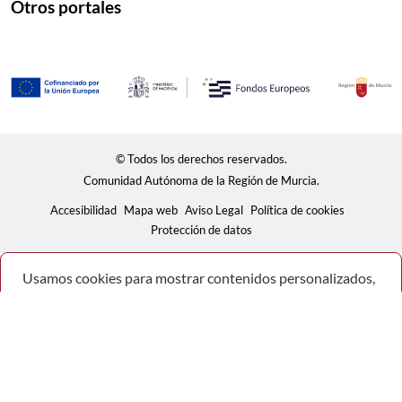
Otros portales
© Todos los derechos reservados.
Comunidad Autónoma de la Región de Murcia.
Accesibilidad
Mapa web
Aviso Legal
Política de cookies
Protección de datos
Usamos cookies para mostrar contenidos personalizados,
analizar tendencias, administrar el sitio, llevar un
seguimiento de los movimientos de los usuarios en el sitio
y recopilar información demográfica sobre nuestra base
de usuarios en su conjunto. Acepte todas las cookies para
disfrutar de la mejor experiencia posible en nuestro sitio