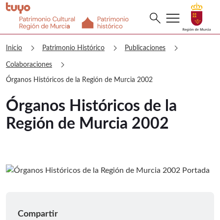
menu
Buscar
search
Patrimonio Histórico Órganos Históri
chevron_right
chevron_right
chevron_right
Inicio
Patrimonio Histórico
Publicaciones
chevron_right
Colaboraciones
Órganos Históricos de la Región de Murcia 2002
Órganos Históricos de la
Región de Murcia 2002
Compartir